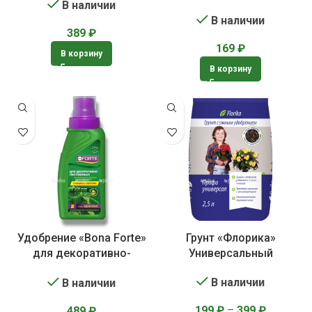
В наличии
В наличии
389
₽
169
₽
В корзину
В корзину
Удобрение «Bona Forte»
Грунт «Флорика»
для декоративно-
Универсальный
лиственных растений
В наличии
В наличии
199
₽
–
399
₽
489
₽