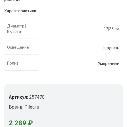
Характеристики
Диаметр |
12|35 см
Высота
Освещение
Полутень
Полив
Умеренный
Артикул:
257470
Бренд:
Pilea.ru
2 289
₽