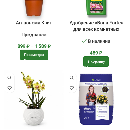
Аглаонема Крит
Удобрение «Bona Forte»
для всех комнатных
Предзаказ
растений
В наличии
899
₽
–
1 589
₽
489
₽
Параметры
В корзину