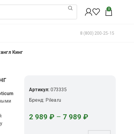
0
8 (800) 200-25-15
англ Кинг
нг
Артикул:
073335
pticum
Бренд:
Pilea.ru
нными
2 989
₽
–
7 989
₽
й
ру