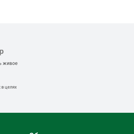
р
ь живое
 в целях