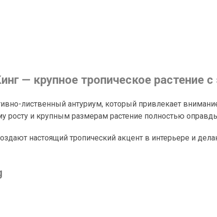
нг — крупное тропическое растение с
екоративно-лиственный антуриум, который привлекает вним
у росту и крупным размерам растение полностью оправды
оздают настоящий тропический акцент в интерьере и дел
g