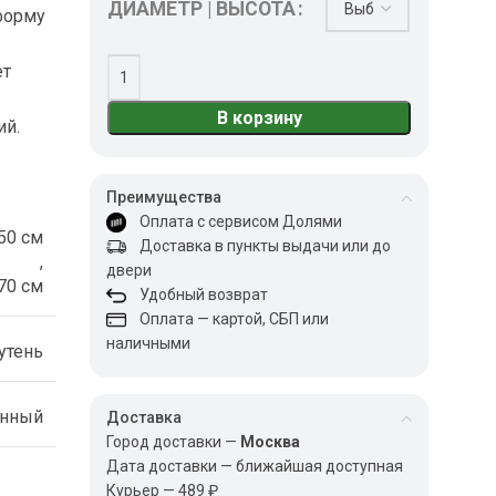
ДИАМЕТР | ВЫСОТА
форму
ет
В корзину
ий.
Преимущества
Оплата с сервисом Долями
50 см
Доставка в пункты выдачи или до
,
двери
70 см
Удобный возврат
Оплата — картой, СБП или
наличными
утень
енный
Доставка
Город доставки —
Москва
Дата доставки — ближайшая доступная
Курьер — 489 ₽