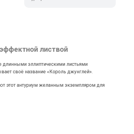
 эффектной листвой
ание длинными эллиптическими листьями
вает своё название «Король джунглей».
ают этот антуриум желанным экземпляром для