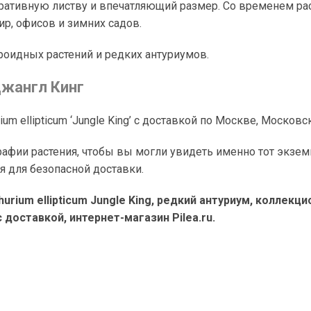
ративную листву и впечатляющий размер. Со временем ра
ир, офисов и зимних садов.
роидных растений и редких антуриумов.
Джангл Кинг
ium ellipticum ‘Jungle King’ с доставкой по Москве, Московс
ии растения, чтобы вы могли увидеть именно тот экземп
я для безопасной доставки.
urium ellipticum Jungle King, редкий антуриум, коллек
 доставкой, интернет-магазин Pilea.ru.