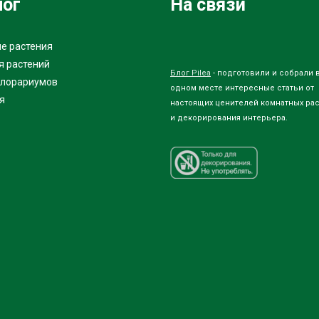
лог
На связи
е растения
я растений
Блог Pilea
- подготовили и собрали 
флорариумов
одном месте интересные статьи от
я
настоящих ценителей комнатных ра
и декорирования интерьера.