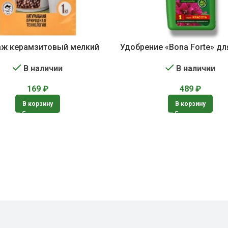
ж керамзитовый мелкий
Удобрение «Bona Forte» дл
В наличии
В наличии
169
₽
489
₽
В корзину
В корзину