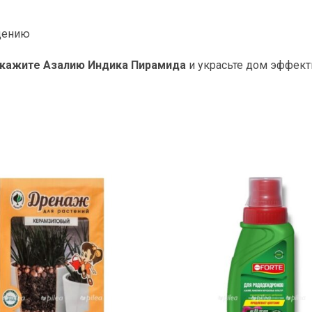
ещению
кажите Азалию Индика Пирамида
и украсьте дом эффек