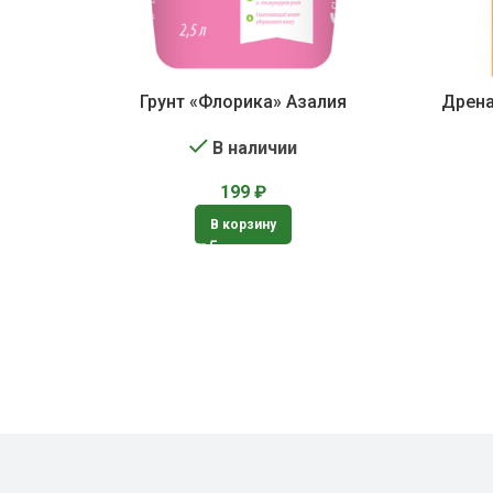
Грунт «Флорика» Азалия
Дрена
В наличии
199
₽
В корзину