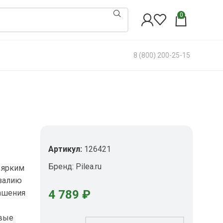
0
8 (800) 200-25-15
Артикул:
126421
Бренд:
Pilea.ru
 ярким
азалию
4 789
₽
рашения
овые