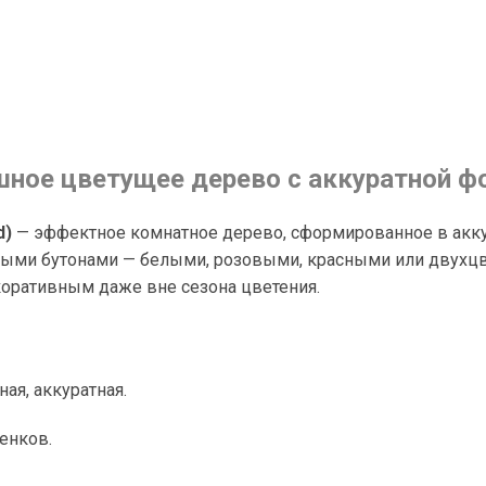
ное цветущее дерево с аккуратной ф
d)
— эффектное комнатное дерево, сформированное в акк
ными бутонами — белыми, розовыми, красными или двухц
екоративным даже вне сезона цветения.
ая, аккуратная.
енков.