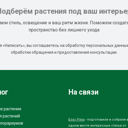
Подберём растения под ваш интерье
аем стиль, освещение и ваш ритм жизни. Поможем создат
пространство без лишнего ухода
 «Написать», вы соглашаетесь на обработку персональных данных
обработки обращения и предоставления консультации.
лог
На связи
е растения
я растений
Блог Pilea
- подготовили и собрали 
флорариумов
одном месте интересные статьи от