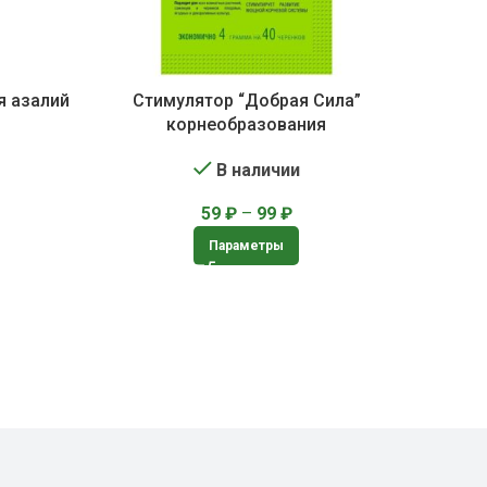
я азалий
Стимулятор “Добрая Сила”
корнеобразования
В наличии
59
₽
–
99
₽
Параметры