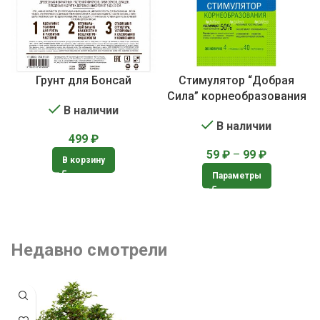
Грунт для Бонсай
Стимулятор “Добрая
Сила” корнеобразования
В наличии
В наличии
499
₽
59
₽
–
99
₽
В корзину
Параметры
Недавно смотрели