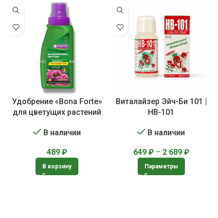
Удобрение «Bona Forte»
Виталайзер Эйч-Би 101 |
для цветущих растений
HB-101
В наличии
В наличии
489
₽
649
₽
–
2 689
₽
В корзину
Параметры