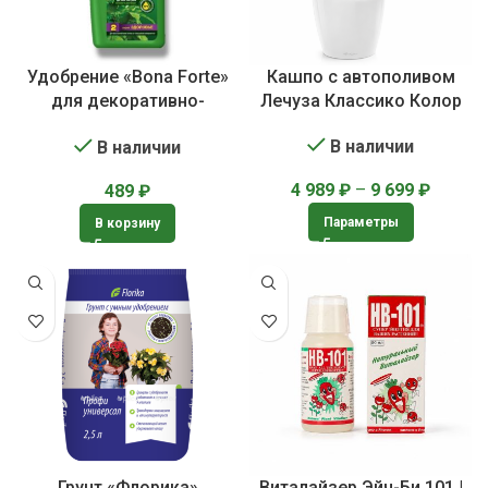
Удобрение «Bona Forte»
Кашпо с автополивом
для декоративно-
Лечуза Классико Колор
лиственных растений
В наличии
В наличии
4 989
₽
–
9 699
₽
489
₽
Параметры
В корзину
Грунт «Флорика»
Виталайзер Эйч-Би 101 |