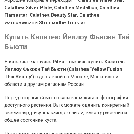
Хорошие товарные переходы —
Calathea White Star
,
Calathea Silver Plate
,
Calathea Medallion
,
Calathea
Flamestar
,
Calathea Beauty Star
,
Calathea
warscewiczii
и
Stromanthe Triostar
.
Купить Калатею Йеллоу Фьюжн Тай
Бьюти
В интернет-магазине
Pilea.ru
можно купить
Калатею
Йеллоу Фьюжн Тай Бьюти (Calathea ‘Yellow Fusion
Thai Beauty’)
с доставкой по Москве, Московской
области и другим регионам России.
Перед отправкой мы показываем живые фотографии
доступного растения. Вы сможете оценить конкретный
экземпляр, рисунок каждого листа, высоту растения и
общее состояние куста.
Поскольку вариегатность индивидуальна, двух