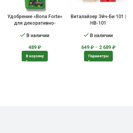
Удобрение «Bona Forte»
Виталайзер Эйч-Би 101 |
для декоративно-
HB-101
лиственных растений
В наличии
В наличии
649
₽
–
2 689
₽
489
₽
Параметры
В корзину