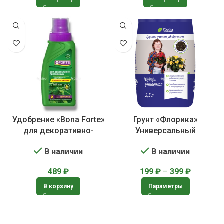
Удобрение «Bona Forte»
Грунт «Флорика»
для декоративно-
Универсальный
лиственных растений
В наличии
В наличии
199
₽
–
399
₽
489
₽
Параметры
В корзину