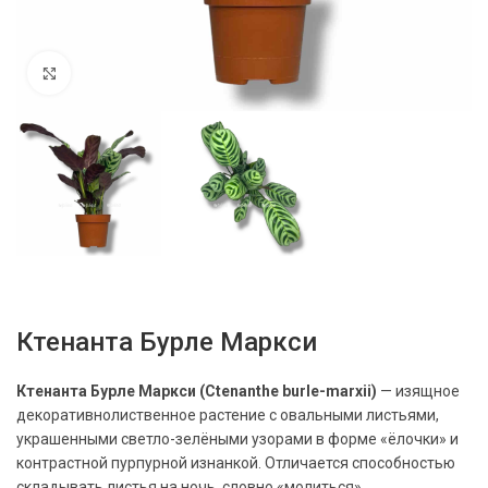
Нажмите, чтобы увеличить
Ктенанта Бурле Маркси
Ктенанта Бурле Маркси (Ctenanthe burle-marxii)
— изящное
декоративнолиственное растение с овальными листьями,
украшенными светло-зелёными узорами в форме «ёлочки» и
контрастной пурпурной изнанкой. Отличается способностью
складывать листья на ночь, словно «молиться».