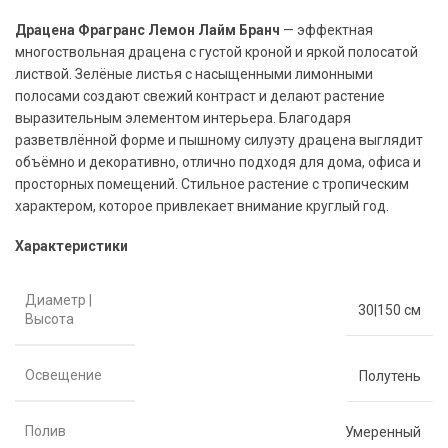
Драцена Фрагранс Лемон Лайм Бранч
— эффектная
многоствольная драцена с густой кроной и яркой полосатой
листвой. Зелёные листья с насыщенными лимонными
полосами создают свежий контраст и делают растение
выразительным элементом интерьера. Благодаря
разветвлённой форме и пышному силуэту драцена выглядит
объёмно и декоративно, отлично подходя для дома, офиса и
просторных помещений. Стильное растение с тропическим
характером, которое привлекает внимание круглый год.
Характеристики
Диаметр |
30|150 см
Высота
Освещение
Полутень
Полив
Умеренный