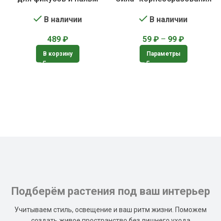
В наличии
В наличии
489
₽
59
₽
–
99
₽
В корзину
Параметры
Подберём растения под ваш интерьер
Учитываем стиль, освещение и ваш ритм жизни. Поможем
создать живое пространство без лишнего ухода