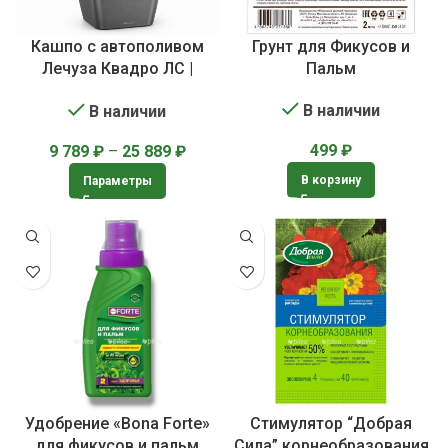
Кашпо с автополивом
Грунт для Фикусов и
Лечуза Квадро ЛС |
Пальм
Lechuza Quadro LS
В наличии
В наличии
499
₽
9 789
₽
–
25 889
₽
В корзину
Параметры
Удобрение «Bona Forte»
Стимулятор “Добрая
для фикусов и пальм
Сила” корнеобразования