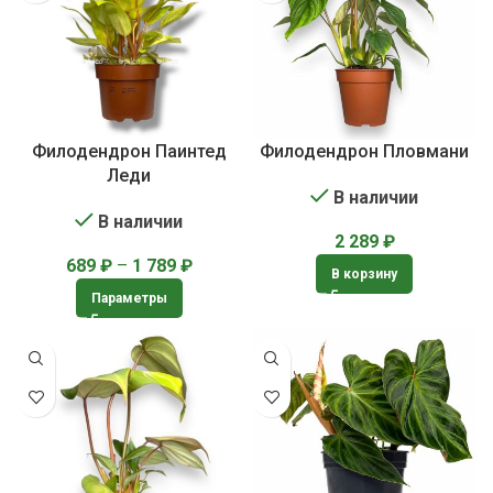
Филодендрон Паинтед
Филодендрон Пловмани
Леди
В наличии
В наличии
2 289
₽
689
₽
–
1 789
₽
В корзину
Параметры