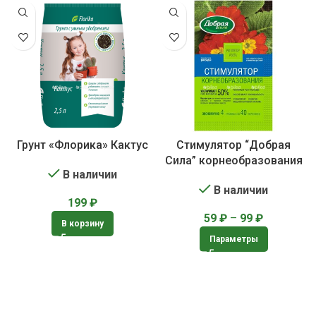
Грунт «Флорика» Кактус
Стимулятор “Добрая
Сила” корнеобразования
В наличии
В наличии
199
₽
59
₽
–
99
₽
В корзину
Параметры