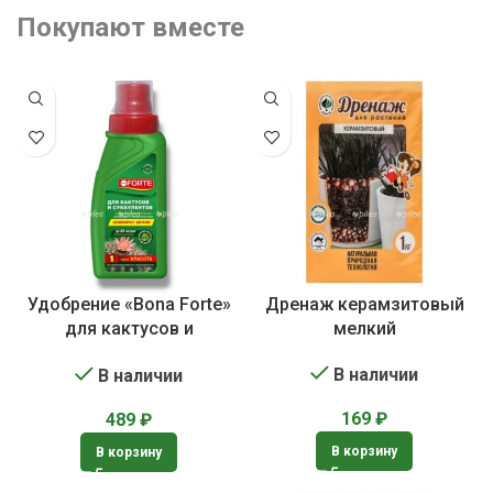
Покупают вместе
Удобрение «Bona Forte»
Дренаж керамзитовый
для кактусов и
мелкий
суккулентов
В наличии
В наличии
169
₽
489
₽
В корзину
В корзину