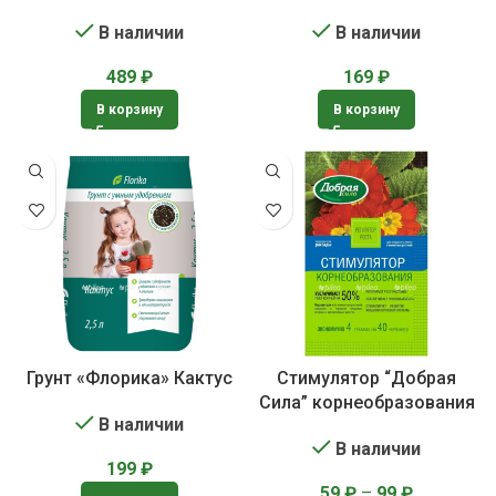
суккулентов
В наличии
В наличии
169
₽
489
₽
В корзину
В корзину
Грунт «Флорика» Кактус
Стимулятор “Добрая
Сила” корнеобразования
В наличии
В наличии
199
₽
59
₽
–
99
₽