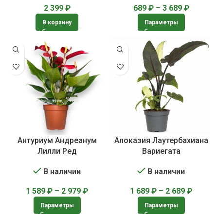
2 399
₽
689
₽
–
3 689
₽
В корзину
Параметры
Антуриум Андреанум
Алоказия Лаутербахиана
Лилли Ред
Вариегата
В наличии
В наличии
1 589
₽
–
2 979
₽
1 689
₽
–
2 689
₽
Параметры
Параметры