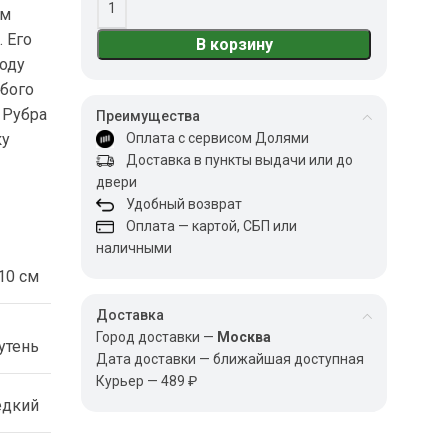
ом
 Его
В корзину
ходу
бого
 Рубра
Преимущества
ку
Оплата с сервисом Долями
Доставка в пункты выдачи или до
двери
Удобный возврат
Оплата — картой, СБП или
наличными
10 см
Доставка
Город доставки —
Москва
утень
Дата доставки — ближайшая доступная
Курьер — 489 ₽
едкий