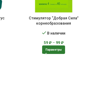
тус
Стимулятор “Добрая Сила”
корнеобразования
В наличии
59
₽
–
99
₽
Параметры