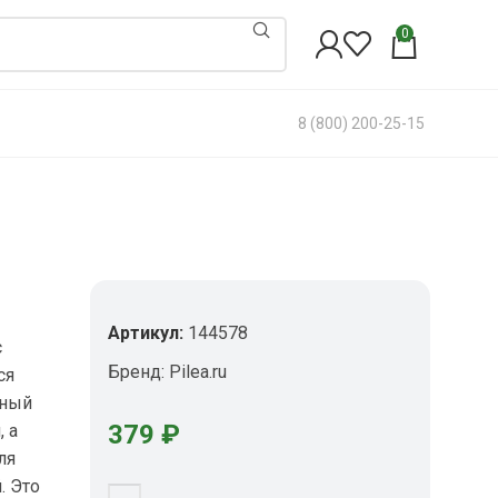
0
8 (800) 200-25-15
Артикул:
144578
с
Бренд:
Pilea.ru
ся
нный
379
₽
 а
ля
. Это