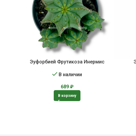
Эуфорбией Фрутикоза Инермис
В наличии
689
₽
В корзину