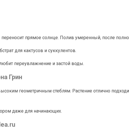
 переносит прямое солнце. Полив умеренный, после полно
страт для кактусов и суккулентов.
 любит переувлажнение и застой воды.
на Грин
ысоким геометричным стеблям. Растение отлично подходи
бором даже для начинающих.
ea.ru