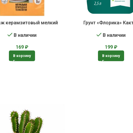
ж керамзитовый мелкий
Грунт «Флорика» Как
В наличии
В наличии
169
₽
199
₽
В корзину
В корзину