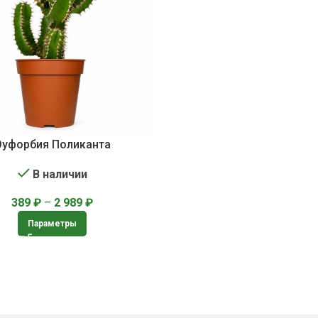
Эуфорбия Поликанта
В наличии
389
₽
–
2 989
₽
Параметры