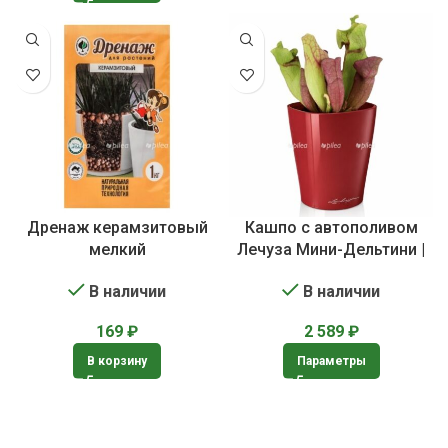
Дренаж керамзитовый
Кашпо с автополивом
мелкий
Лечуза Мини-Дельтини |
Lechuza Mini-DELTINI
В наличии
В наличии
169
₽
2 589
₽
В корзину
Параметры