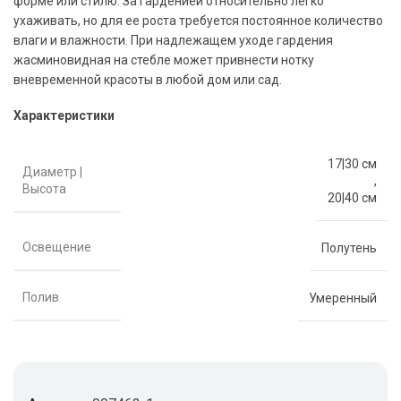
форме или стилю. За гарденией относительно легко
ухаживать, но для ее роста требуется постоянное количество
влаги и влажности. При надлежащем уходе гардения
жасминовидная на стебле может привнести нотку
вневременной красоты в любой дом или сад.
Характеристики
17|30 см
Диаметр |
,
Высота
20|40 см
Освещение
Полутень
Полив
Умеренный