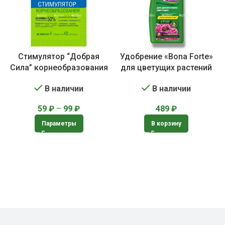
Стимулятор “Добрая
Удобрение «Bona Forte»
Сила” корнеобразования
для цветущих растений
В наличии
В наличии
59
₽
–
99
₽
489
₽
Параметры
В корзину