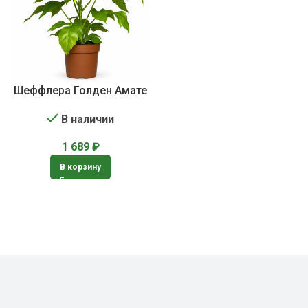
Шеффлера Голден Амате
В наличии
1 689
₽
В корзину