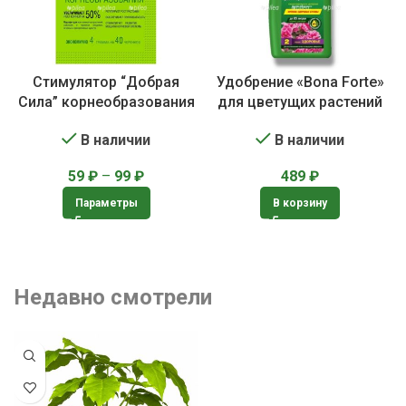
Стимулятор “Добрая
Удобрение «Bona Forte»
Сила” корнеобразования
для цветущих растений
В наличии
В наличии
59
₽
–
99
₽
489
₽
Параметры
В корзину
Недавно смотрели