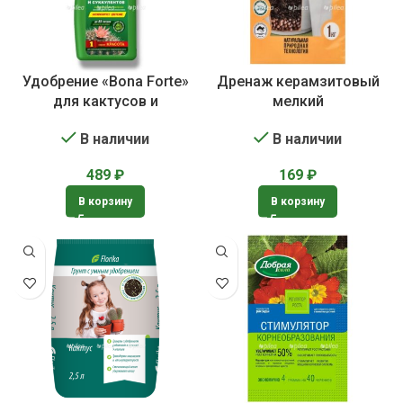
Удобрение «Bona Forte»
Дренаж керамзитовый
для кактусов и
мелкий
суккулентов
В наличии
В наличии
169
₽
489
₽
В корзину
В корзину