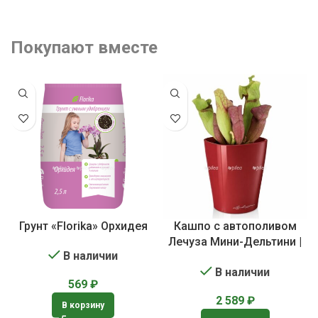
Покупают вместе
Грунт «Florika» Орхидея
Кашпо с автополивом
Лечуза Мини-Дельтини |
В наличии
Lechuza Mini-DELTINI
В наличии
569
₽
2 589
₽
В корзину