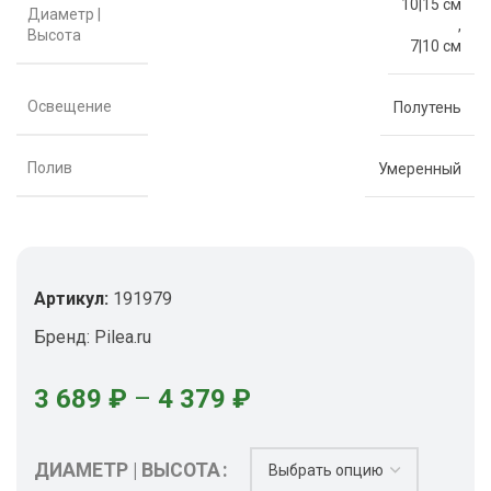
10|15 см
Диаметр |
,
Высота
7|10 см
Освещение
Полутень
Полив
Умеренный
Артикул:
191979
Бренд:
Pilea.ru
3 689
₽
–
4 379
₽
ДИАМЕТР | ВЫСОТА