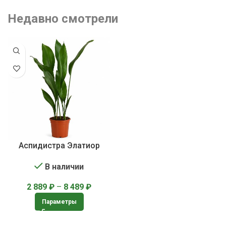
Недавно смотрели
Аспидистра Элатиор
В наличии
2 889
₽
–
8 489
₽
Параметры