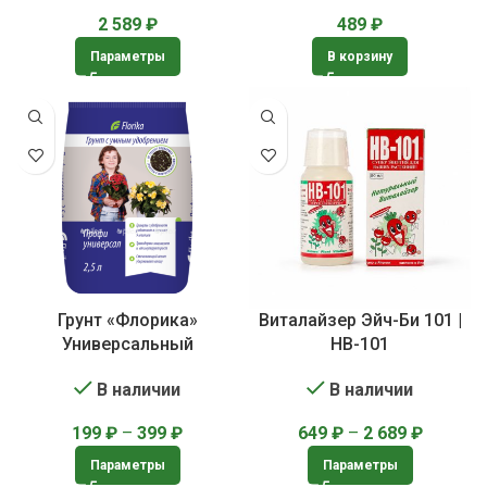
2 589
₽
489
₽
Параметры
В корзину
Грунт «Флорика»
Виталайзер Эйч-Би 101 |
Универсальный
HB-101
В наличии
В наличии
199
₽
–
399
₽
649
₽
–
2 689
₽
Параметры
Параметры