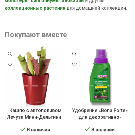
монстеры
,
сингониумы
,
алоказии
и другие
коллекционные растения
для домашней коллекции.
Покупают вместе
Кашпо с автополивом
Удобрение «Bona Forte»
Лечуза Мини-Дельтини |
для декоративно-
Lechuza Mini-DELTINI
лиственных растений
В наличии
В наличии