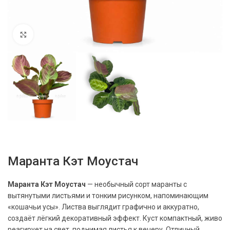
Нажмите, чтобы увеличить
Маранта Кэт Моустач
Маранта Кэт Моустач
— необычный сорт маранты с
вытянутыми листьями и тонким рисунком, напоминающим
«кошачьи усы». Листва выглядит графично и аккуратно,
создаёт лёгкий декоративный эффект. Куст компактный, живо
реагирует на свет, поднимая листья к вечеру. Отличный