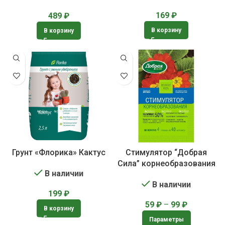
169
₽
489
₽
В корзину
В корзину
Грунт «Флорика» Кактус
Стимулятор “Добрая
Сила” корнеобразования
В наличии
В наличии
199
₽
59
₽
–
99
₽
В корзину
Параметры