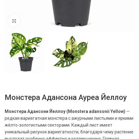
Нажмите, чтобы увеличить
Монстера Адансона Ауреа Йеллоу
Монстера Адансони Йеллоу (Monstera adansonii Yellow)
—
редкая вариегатная монстера с ажурными листьями и яркими
жёлто-золотистыми секторами. Каждый лист имеет
уникальный рисунок вариегатности, благодаря чему растение
выглядит особенно эффектно и коллекционно. Главная