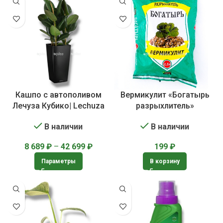
Кашпо с автополивом
Вермикулит «Богатырь
Лечуза Кубико| Lechuza
разрыхлитель»
Cubico
В наличии
В наличии
199
₽
8 689
₽
–
42 699
₽
В корзину
Параметры