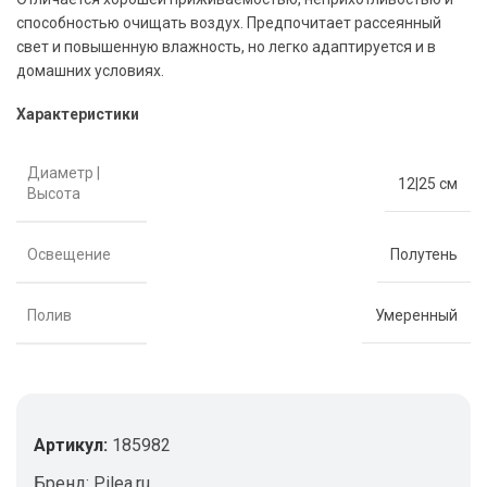
способностью очищать воздух. Предпочитает рассеянный
свет и повышенную влажность, но легко адаптируется и в
домашних условиях.
Характеристики
Диаметр |
12|25 см
Высота
Освещение
Полутень
Полив
Умеренный
Артикул:
185982
Бренд:
Pilea.ru