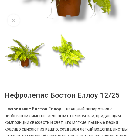
Нажмите, чтобы увеличить
Нефролепис Бостон Еллоу 12/25
Нефролепис Бостон Еллоу
— изящный папоротник с
необычным лимонно-зелёным оттенком вай, придающим
композиции свежесть и свет. Его мягкие, пышные перья
красиво свисают из кашпо, создавая лёгкий водопад листвы.
Отличается хорошей приживаемостью, неприхотливостью и