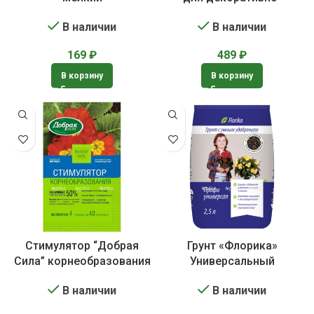
лиственных растений
В наличии
В наличии
169
₽
489
₽
В корзину
В корзину
Стимулятор “Добрая
Грунт «Флорика»
Сила” корнеобразования
Универсальный
В наличии
В наличии