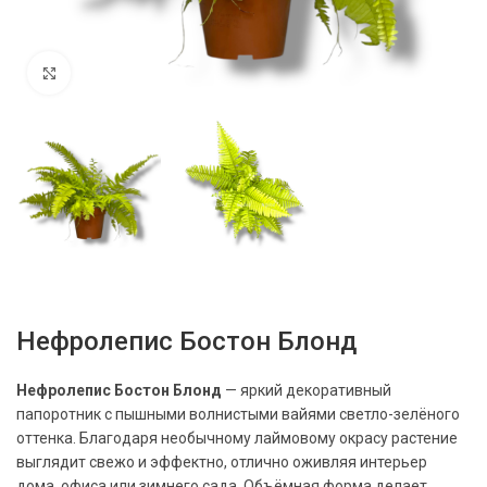
Нажмите, чтобы увеличить
Нефролепис Бостон Блонд
Нефролепис Бостон Блонд
— яркий декоративный
папоротник с пышными волнистыми вайями светло-зелёного
оттенка. Благодаря необычному лаймовому окрасу растение
выглядит свежо и эффектно, отлично оживляя интерьер
дома, офиса или зимнего сада. Объёмная форма делает