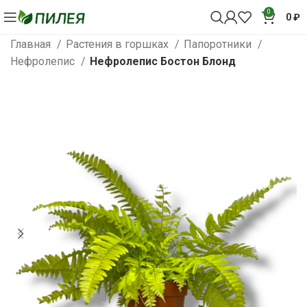
0
0
₽
Главная
Растения в горшках
Папоротники
Нефролепис
Нефролепис Бостон Блонд