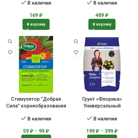
В наличии
В наличии
169
₽
489
₽
В корзину
В корзину
Стимулятор “Добрая
Грунт «Флорика»
Сила” корнеобразования
Универсальный
В наличии
В наличии
59
₽
–
99
₽
199
₽
–
399
₽