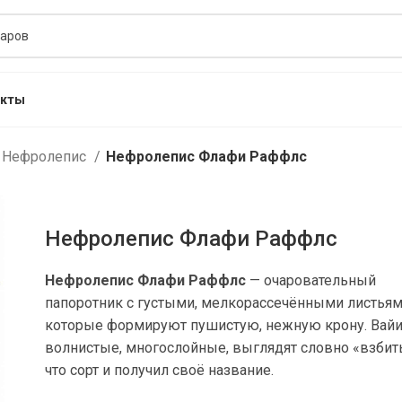
акты
Нефролепис
Нефролепис Флафи Раффлс
Нефролепис Флафи Раффлс
Нефролепис Флафи Раффлс
— очаровательный
папоротник с густыми, мелкорассечёнными листьям
которые формируют пушистую, нежную крону. Вай
волнистые, многослойные, выглядят словно «взбиты
что сорт и получил своё название.