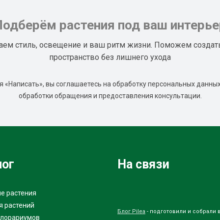
Подберём растения под ваш интерье
аем стиль, освещение и ваш ритм жизни. Поможем создат
пространство без лишнего ухода
 «Написать», вы соглашаетесь на обработку персональных данных
обработки обращения и предоставления консультации.
лог
На связи
е растения
я растений
Блог Pilea
- подготовили и собрали 
флорариумов