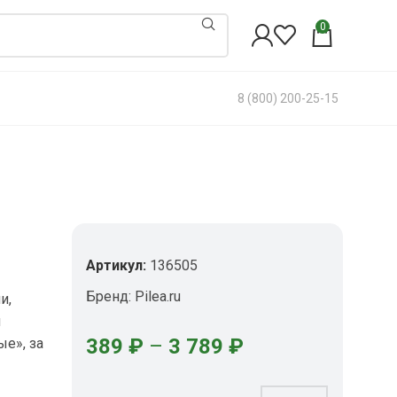
0
8 (800) 200-25-15
Артикул:
136505
Бренд:
Pilea.ru
и,
и
389
₽
–
3 789
₽
е», за