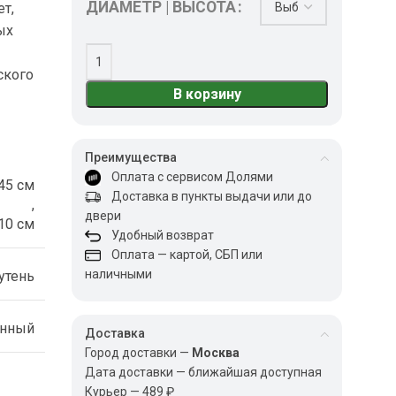
ДИАМЕТР | ВЫСОТА
т,
ых
ского
В корзину
Преимущества
Оплата с сервисом Долями
45 см
Доставка в пункты выдачи или до
,
двери
10 см
Удобный возврат
Оплата — картой, СБП или
наличными
утень
енный
Доставка
Город доставки —
Москва
Дата доставки — ближайшая доступная
Курьер — 489 ₽