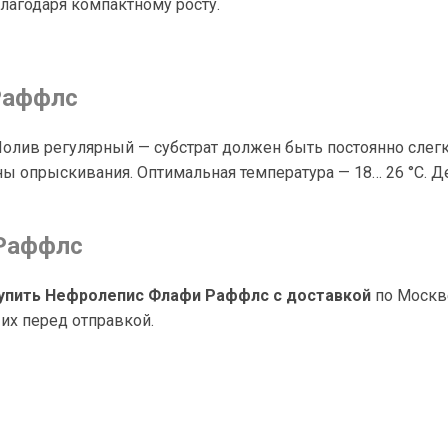
лагодаря компактному росту.
Раффлс
Полив регулярный — субстрат должен быть постоянно слегк
 опрыскивания. Оптимальная температура — 18… 26 °C. Де
 Раффлс
упить Нефролепис Флафи Раффлс с доставкой
по Москв
х перед отправкой.