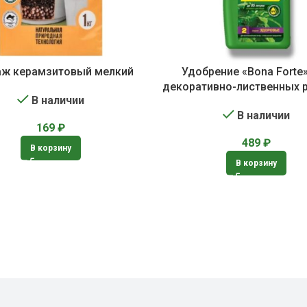
ж керамзитовый мелкий
Удобрение «Bona Forte
декоративно-лиственных 
В наличии
В наличии
169
₽
489
₽
В корзину
В корзину