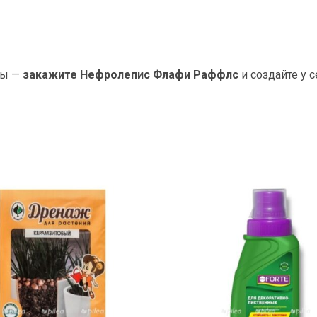
ры —
закажите Нефролепис Флафи Раффлс
и создайте у 