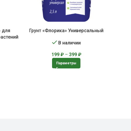
» для
Грунт «Флорика» Универсальный
растений
В наличии
199
₽
–
399
₽
Параметры