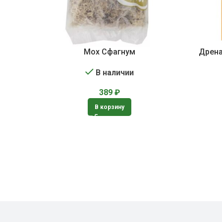
Мох Сфагнум
Дрена
В наличии
389
₽
В корзину