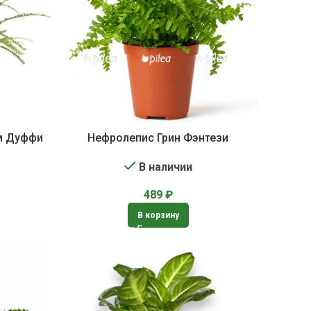
м Дуффи
Нефролепис Грин Фэнтези
В наличии
489
₽
В корзину