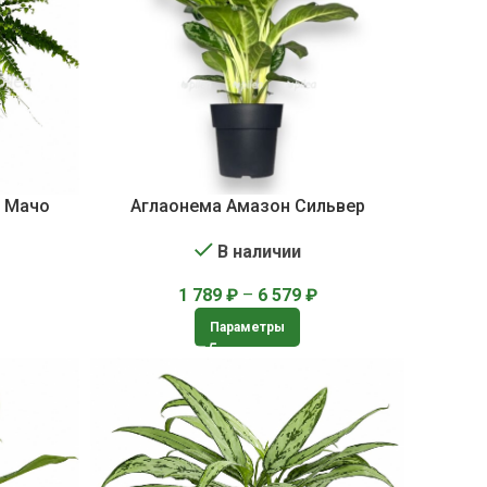
а Мачо
Аглаонема Амазон Сильвер
В наличии
1 789
₽
–
6 579
₽
Параметры