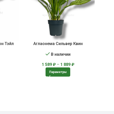
он Тэйл
Аглаонема Сильвер Квин
В наличии
1 589
₽
–
1 889
₽
Параметры