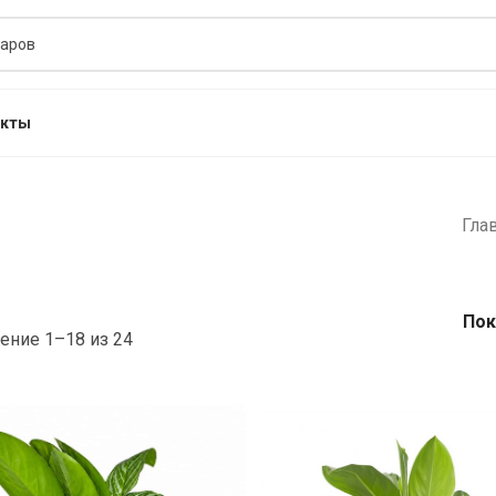
акты
Гла
Пок
ение 1–18 из 24