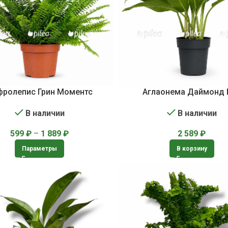
фролепис Грин Моментс
Аглаонема Даймонд 
В наличии
В наличии
599
₽
–
1 889
₽
2 589
₽
Параметры
В корзину