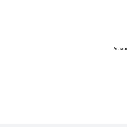
Аглао