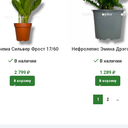
нема Сильвер Фрост 17/60
Нефролепис Эмина Дрэг
В наличии
В наличии
2 799
₽
1 289
₽
В корзину
В корзину
1
2
→