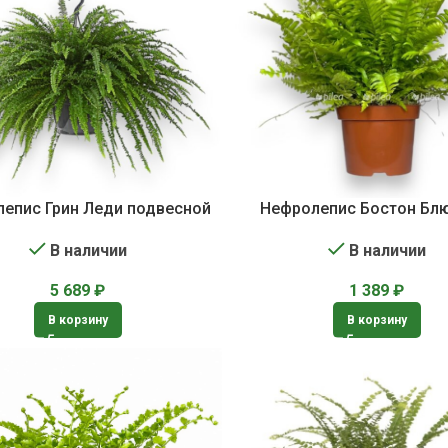
епис Грин Леди подвесной
Нефролепис Бостон Бл
В наличии
В наличии
5 689
₽
1 389
₽
В корзину
В корзину