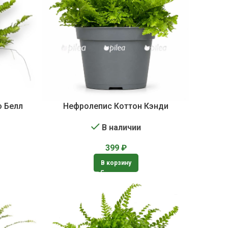
ю Белл
Нефролепис Коттон Кэнди
В наличии
399
₽
В корзину