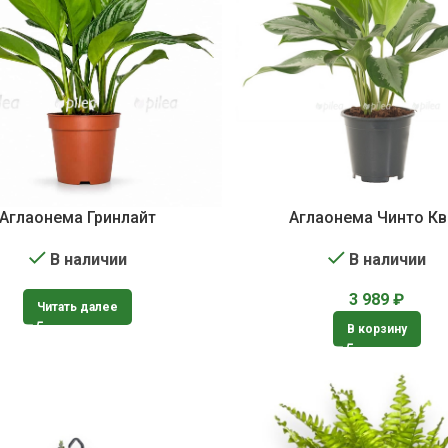
Аглаонема Гринлайт
Аглаонема Чинто Кв
В наличии
В наличии
3 989
₽
Читать далее
В корзину