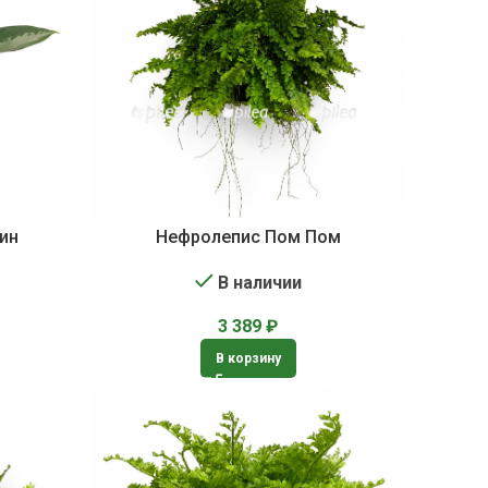
ин
Нефролепис Пом Пом
В наличии
3 389
₽
В корзину