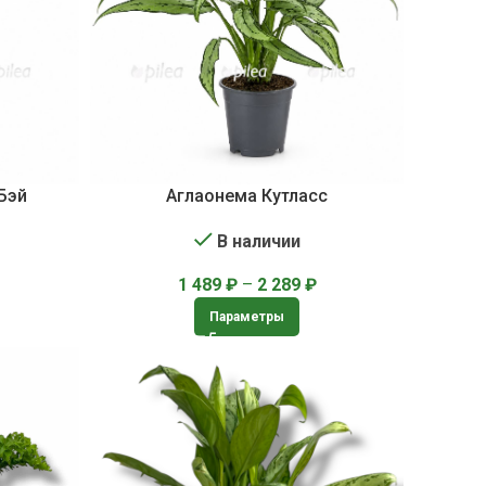
Бэй
Аглаонема Кутласс
В наличии
1 489
₽
–
2 289
₽
Параметры