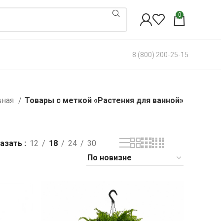
0
8 (800) 200-25-15
вная
Товары с меткой «Растения для ванной»
азать
12
18
24
30