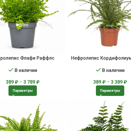
ролепис Флафи Раффлс
Нефролепис Кордифолиу
В наличии
В наличии
389
₽
–
3 789
₽
389
₽
–
3 389
₽
Параметры
Параметры