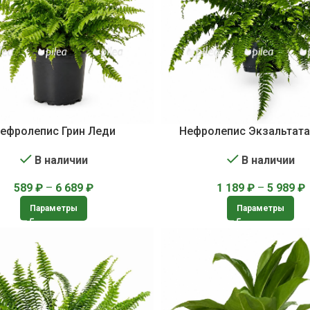
ефролепис Грин Леди
Нефролепис Экзальтат
В наличии
В наличии
589
₽
–
6 689
₽
1 189
₽
–
5 989
₽
Параметры
Параметры