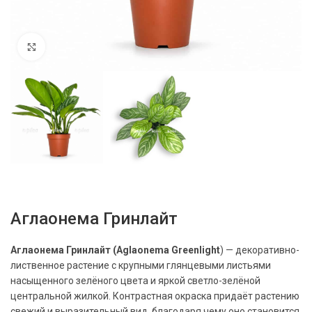
Нажмите, чтобы увеличить
Аглаонема Гринлайт
Аглаонема Гринлайт (Aglaonema Greenlight
) — декоративно-
лиственное растение с крупными глянцевыми листьями
насыщенного зелёного цвета и яркой светло-зелёной
центральной жилкой. Контрастная окраска придаёт растению
свежий и выразительный вид, благодаря чему оно становится