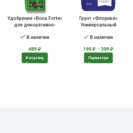
Удобрение «Bona Forte»
Грунт «Флорика»
для декоративно-
Универсальный
лиственных растений
В наличии
В наличии
199
₽
–
399
₽
489
₽
Параметры
В корзину