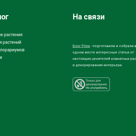
лог
На связи
е растения
я растений
Блог Pilea
- подготовили и собрали 
флорариумов
одном месте интересные статьи от
я
настоящих ценителей комнатных ра
и декорирования интерьера.