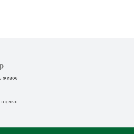
р
ь живое
 в целях