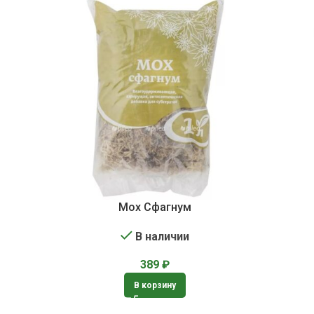
Мох Сфагнум
В наличии
389
₽
В корзину