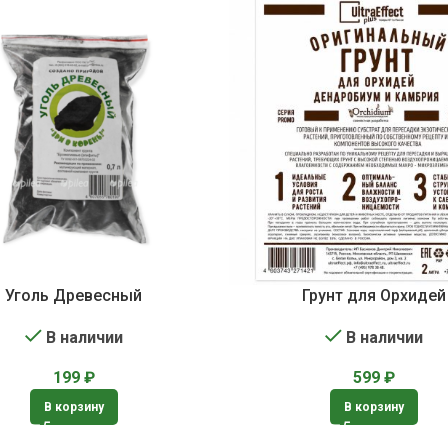
Уголь Древесный
Грунт для Орхидей
В наличии
В наличии
199
₽
599
₽
В корзину
В корзину