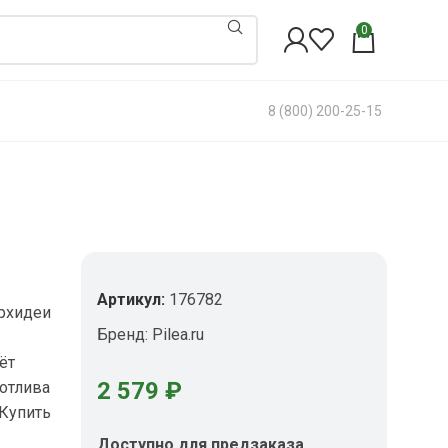
0
8 (800) 200-25-15
Артикул:
176782
рхидеи
Бренд:
Pilea.ru
ёт
2 579
₽
хотлива
Купить
Доступно для предзаказа