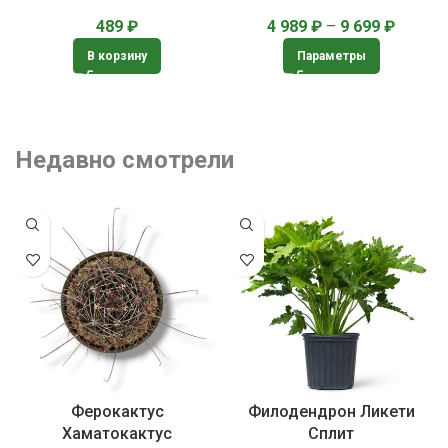
4 989
₽
–
9 699
₽
489
₽
Параметры
В корзину
Недавно смотрели
Ферокактус
Филодендрон Ликети
Хаматокактус
Сплит