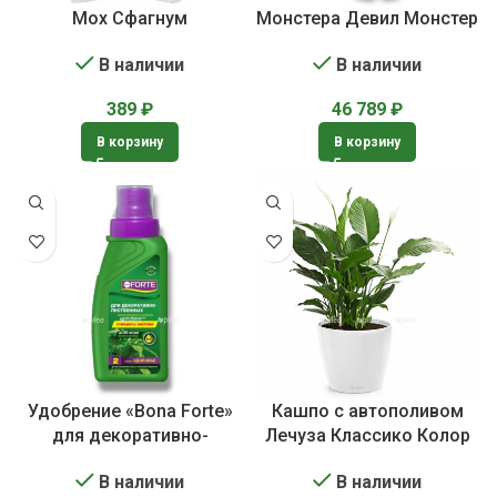
Мох Сфагнум
Монстера Девил Монстер
В наличии
В наличии
389
₽
46 789
₽
В корзину
В корзину
Удобрение «Bona Forte»
Кашпо с автополивом
для декоративно-
Лечуза Классико Колор
лиственных растений
В наличии
В наличии