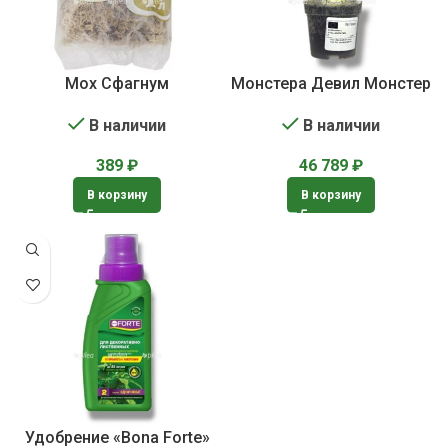
Мох Сфагнум
Монстера Девил Монстер
В наличии
В наличии
389
₽
46 789
₽
В корзину
В корзину
Удобрение «Bona Forte»