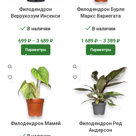
Филодендрон
Филодендрон Бурле
Веррукозум Инсенси
Маркс Вариегата
В наличии
В наличии
699
₽
–
3 689
₽
1 689
₽
–
3 389
₽
Параметры
Параметры
Филодендрон Мамей
Филодендрон Ред
Андерсон