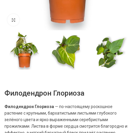
Нажмите, чтобы увеличить
Филодендрон Глориоза
Филодендрон Глориоза
— по-настоящему роскошное
растение с крупными, бархатистыми листьями глубокого
зелёного цвета и ярко выраженными серебристыми
прожилками. Листва в форме сердца смотрится благородно и
эффектно, а мягкий бархатный блеск придаёт растению