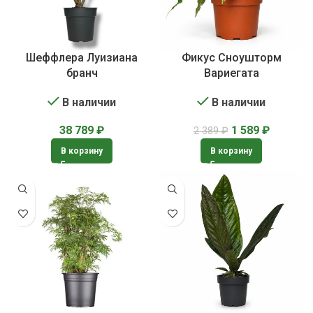
Шеффлера Луизиана
Фикус Сноушторм
бранч
Вариегата
В наличии
В наличии
38 789
₽
1 589
₽
2 389
₽
В корзину
В корзину