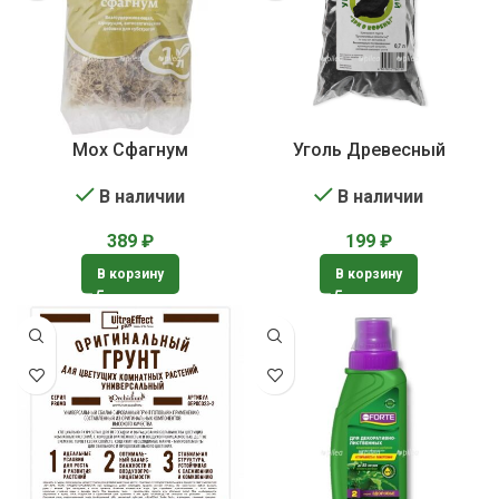
Мох Сфагнум
Уголь Древесный
В наличии
В наличии
389
₽
199
₽
В корзину
В корзину