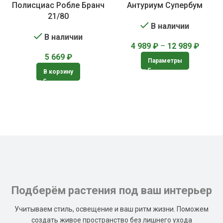
Полисциас Робле Бранч
Антуриум Супербум
21/80
В наличии
В наличии
4 989
₽
–
12 989
₽
5 669
₽
Параметры
В корзину
Подберём растения под ваш интерьер
Учитываем стиль, освещение и ваш ритм жизни. Поможем
создать живое пространство без лишнего ухода