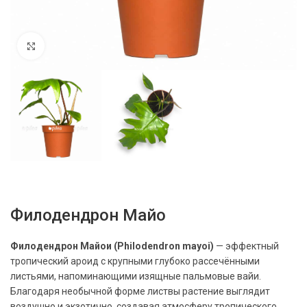
Нажмите, чтобы увеличить
Филодендрон Майо
Филодендрон Майои (Philodendron mayoi)
— эффектный
тропический ароид с крупными глубоко рассечёнными
листьями, напоминающими изящные пальмовые вайи.
Благодаря необычной форме листвы растение выглядит
воздушно и экзотично, создавая атмосферу тропического