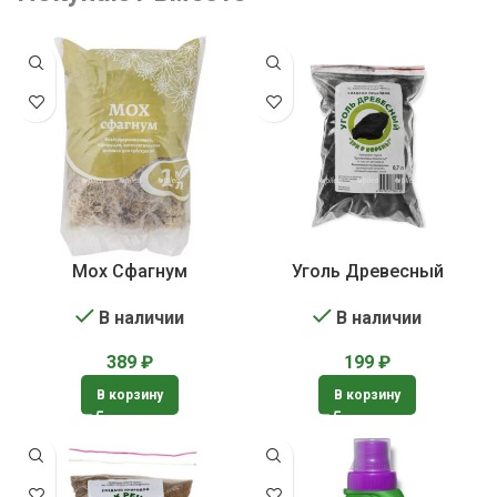
Мох Сфагнум
Уголь Древесный
В наличии
В наличии
389
₽
199
₽
В корзину
В корзину