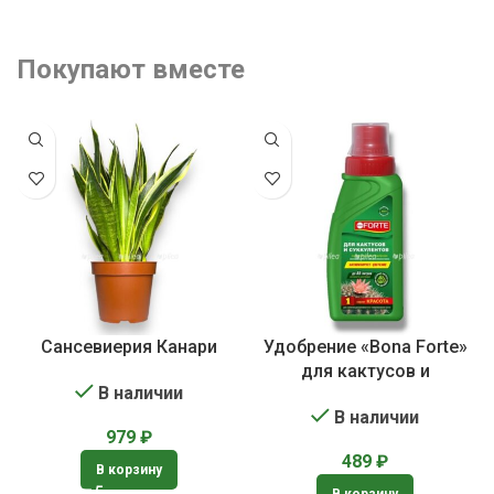
Покупают вместе
Сансевиерия Канари
Удобрение «Bona Forte»
для кактусов и
В наличии
суккулентов
В наличии
979
₽
489
₽
В корзину