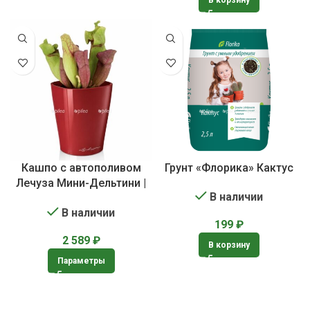
В корзину
Кашпо с автополивом
Грунт «Флорика» Кактус
Лечуза Мини-Дельтини |
В наличии
Lechuza Mini-DELTINI
В наличии
199
₽
2 589
₽
В корзину
Параметры