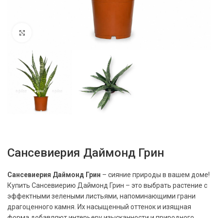
Нажмите, чтобы увеличить
Сансевиерия Даймонд Грин
Сансевиерия Даймонд Грин
– сияние природы в вашем доме!
Купить Сансевиерию Даймонд Грин – это выбрать растение с
эффектными зелеными листьями, напоминающими грани
драгоценного камня. Их насыщенный оттенок и изящная
форма добавляют интерьеру изысканности и природного