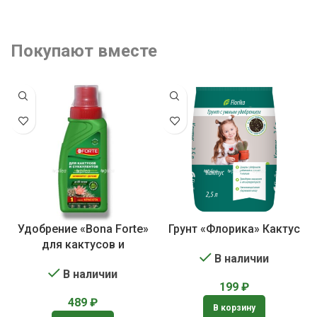
Покупают вместе
Удобрение «Bona Forte»
Грунт «Флорика» Кактус
для кактусов и
В наличии
суккулентов
В наличии
199
₽
489
₽
В корзину