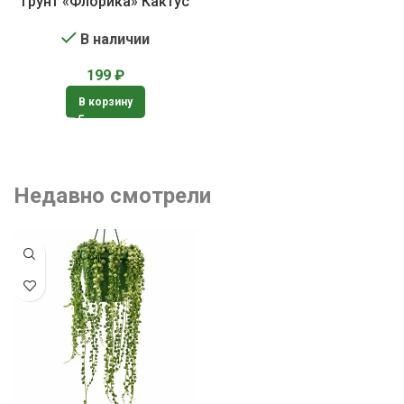
Грунт «Флорика» Кактус
В наличии
199
₽
В корзину
Недавно смотрели