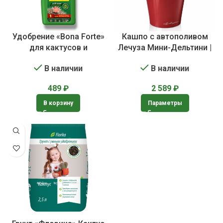
Удобрение «Bona Forte»
Кашпо с автополивом
для кактусов и
Лечуза Мини-Дельтини |
суккулентов
Lechuza Mini-DELTINI
В наличии
В наличии
489
₽
2 589
₽
В корзину
Параметры