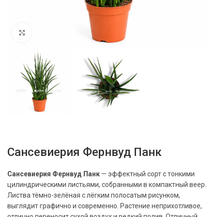
Нажмите, чтобы увеличить
Сансевиерия Фернвуд Панк
Сансевиерия Фернвуд Панк
— эффектный сорт с тонкими
цилиндрическими листьями, собранными в компактный веер.
Листва тёмно-зелёная с лёгким полосатым рисунком,
выглядит графично и современно. Растение неприхотливое,
отлично переносит сухой воздух и редкий полив. Отличный