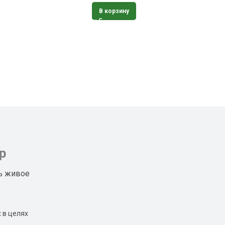
В корзину
р
ь живое
 в целях