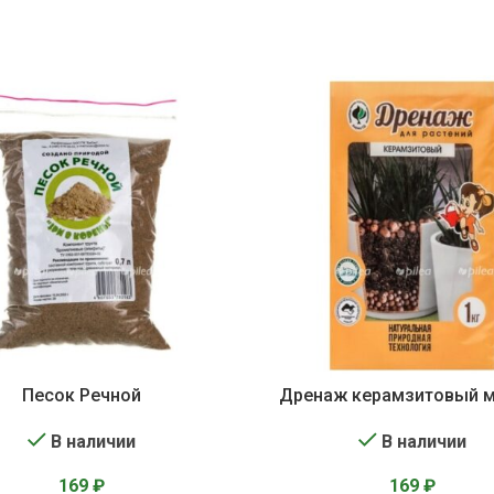
Песок Речной
Дренаж керамзитовый 
В наличии
В наличии
169
₽
169
₽