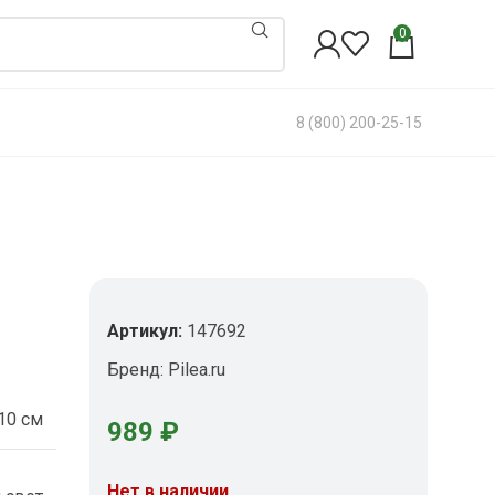
0
8 (800) 200-25-15
Артикул:
147692
Бренд:
Pilea.ru
10 см
989
₽
Нет в наличии