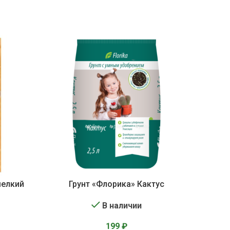
мелкий
Грунт «Флорика» Кактус
В наличии
199
₽