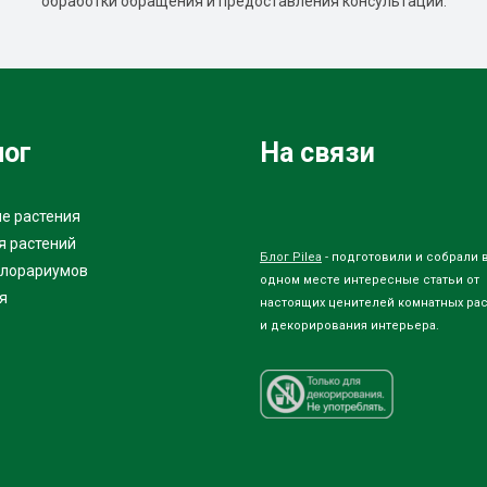
обработки обращения и предоставления консультации.
лог
На связи
е растения
я растений
Блог Pilea
- подготовили и собрали 
флорариумов
одном месте интересные статьи от
я
настоящих ценителей комнатных ра
и декорирования интерьера.