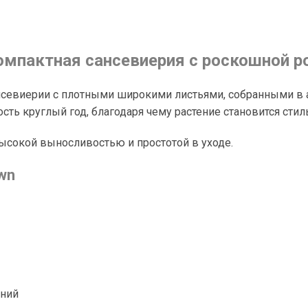
омпактная сансевиерия с роскошной р
сансевиерии с плотными широкими листьями, собранными в 
сть круглый год, благодаря чему растение становится сти
высокой выносливостью и простотой в уходе.
wn
ений