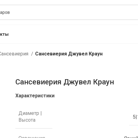
акты
Сансевиерия
Сансевиерия Джувел Краун
Сансевиерия Джувел Краун
Характеристики
Диаметр |
5|
Высота