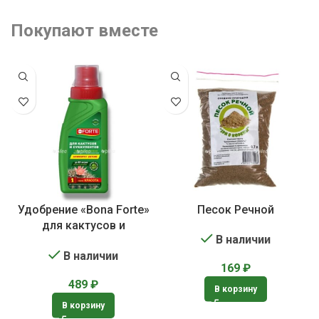
Покупают вместе
Удобрение «Bona Forte»
Песок Речной
для кактусов и
В наличии
суккулентов
В наличии
169
₽
489
₽
В корзину
В корзину