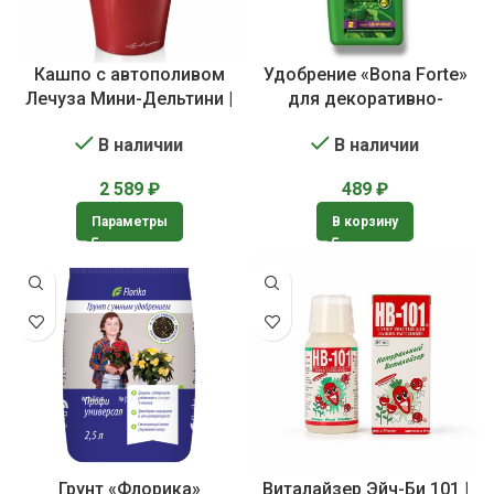
Кашпо с автополивом
Удобрение «Bona Forte»
Лечуза Мини-Дельтини |
для декоративно-
Lechuza Mini-DELTINI
лиственных растений
В наличии
В наличии
2 589
₽
489
₽
Параметры
В корзину
Грунт «Флорика»
Виталайзер Эйч-Би 101 |