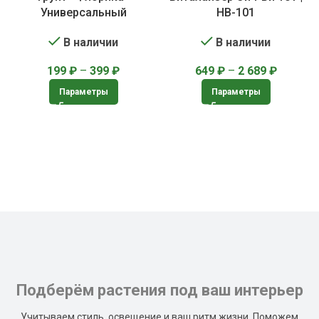
Универсальный
HB-101
В наличии
В наличии
199
₽
–
399
₽
649
₽
–
2 689
₽
Параметры
Параметры
Подберём растения под ваш интерьер
Учитываем стиль, освещение и ваш ритм жизни. Поможем