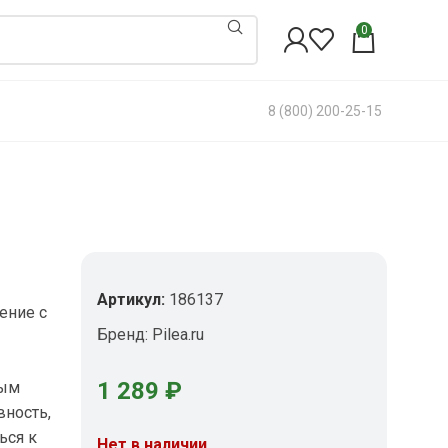
0
8 (800) 200-25-15
Артикул:
186137
ение с
Бренд:
Pilea.ru
й
1 289
₽
ным
вность,
ься к
Нет в наличии