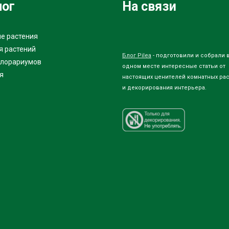
лог
На связи
е растения
я растений
Блог Pilea
- подготовили и собрали 
флорариумов
одном месте интересные статьи от
я
настоящих ценителей комнатных ра
и декорирования интерьера.