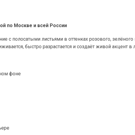
ой по Москве и всей России
стение с полосатыми листьями в оттенках розового, зелёног
ивается, быстро разрастается и создаёт живой акцент в л
ёном фоне
ьере