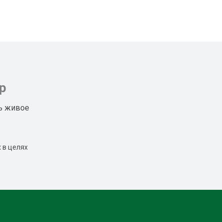
р
ь живое
 в целях