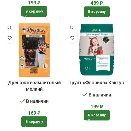
199
₽
489
₽
В корзину
В корзину
Дренаж керамзитовый
Грунт «Флорика» Кактус
мелкий
В наличии
В наличии
199
₽
169
₽
В корзину
В корзину