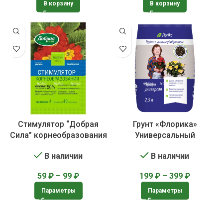
В корзину
В корзину
Стимулятор “Добрая
Грунт «Флорика»
Сила” корнеобразования
Универсальный
В наличии
В наличии
59
₽
–
99
₽
199
₽
–
399
₽
Параметры
Параметры