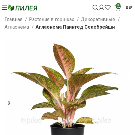
0
0
₽
Главная
Растения в горшках
Декоративные
Аглаонема
Аглаонема Паинтед Селебрейшн