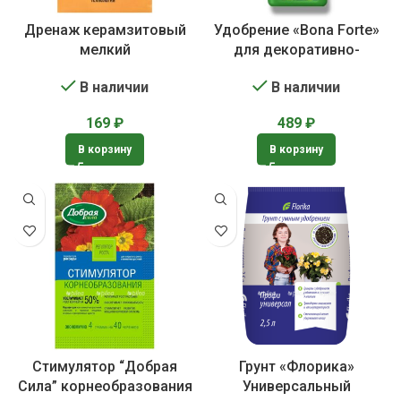
Дренаж керамзитовый
Удобрение «Bona Forte»
мелкий
для декоративно-
лиственных растений
В наличии
В наличии
169
₽
489
₽
В корзину
В корзину
Стимулятор “Добрая
Грунт «Флорика»
Сила” корнеобразования
Универсальный