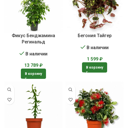
Фикус Бенджамина
Бегония Тайгер
Регинальд
В наличии
В наличии
1 599
₽
13 789
₽
В корзину
В корзину