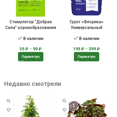
Стимулятор “Добрая
Грунт «Флорика»
Сила” корнеобразования
Универсальный
В наличии
В наличии
59
₽
–
99
₽
199
₽
–
399
₽
Параметры
Параметры
Недавно смотрели