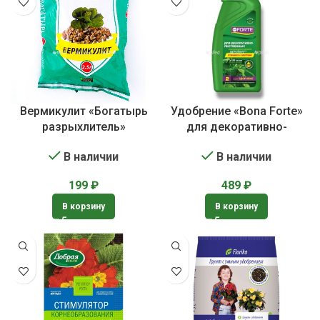
Вермикулит «Богатырь
Удобрение «Bona Forte»
разрыхлитель»
для декоративно-
лиственных растений
В наличии
В наличии
199
₽
489
₽
В корзину
В корзину