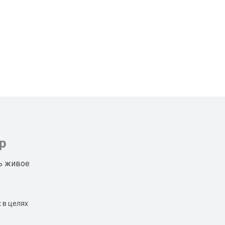
р
ь живое
 в целях