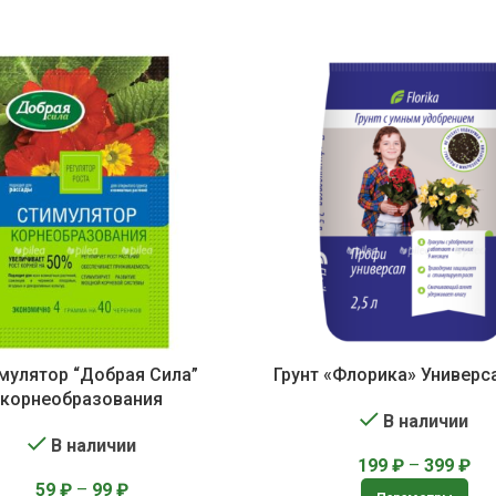
мулятор “Добрая Сила”
Грунт «Флорика» Универ
корнеобразования
В наличии
В наличии
199
₽
–
399
₽
59
₽
–
99
₽