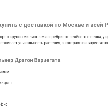
купить с доставкой по Москве и всей 
сорт с крупными листьями серебристо-зелёного оттенка,
ркивает уникальность растения, а контрастная вариегатн
львер Драгон Вариегата
ливом
акцент
офис