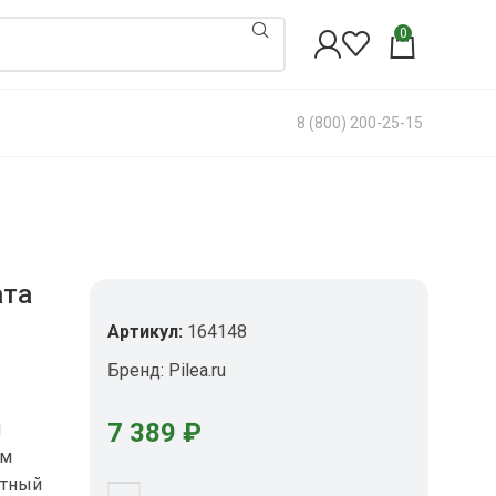
0
8 (800) 200-25-15
ата
Артикул:
164148
Бренд:
Pilea.ru
7 389
₽
и
ом
ктный