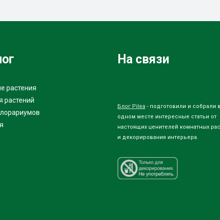
лог
На связи
е растения
я растений
Блог Pilea
- подготовили и собрали 
флорариумов
одном месте интересные статьи от
я
настоящих ценителей комнатных ра
и декорирования интерьера.