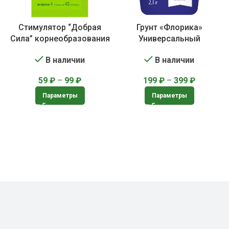
Стимулятор “Добрая
Грунт «Флорика»
Сила” корнеобразования
Универсальный
В наличии
В наличии
59
₽
–
99
₽
199
₽
–
399
₽
Параметры
Параметры