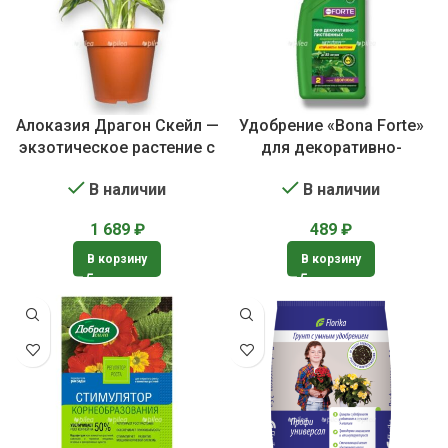
Алоказия Драгон Скейл —
Удобрение «Bona Forte»
экзотическое растение с
для декоративно-
листьями как драконья
лиственных растений
В наличии
В наличии
чешуя
1 689
₽
489
₽
В корзину
В корзину