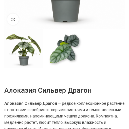
Нажмите, чтобы увеличить
Алоказия Сильвер Драгон
Алоказия Сильвер Драгон
— редкое коллекционное растение
с плотными серебристо-серыми листьями и тёмно-зелёными
прожилками, напоминающими чешую дракона. Компактна,
медленно растёт, любит тепло, высокую влажность и
рассеянный свет. Идеальна для витрин, флорариумов и