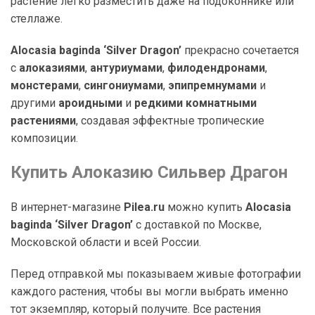
растение легко разместить даже на подоконнике или
стеллаже.
Alocasia baginda ‘Silver Dragon’
прекрасно сочетается
с
алоказиями
,
антуриумами
,
филодендронами
,
монстерами
,
сингониумами
,
эпипремнумами
и
другими
ароидными
и
редкими комнатными
растениями
, создавая эффектные тропические
композиции.
Купить Алоказию Сильвер Драгон
В интернет-магазине
Pilea.ru
можно купить
Alocasia
baginda ‘Silver Dragon’
с доставкой по Москве,
Московской области и всей России.
Перед отправкой мы показываем живые фотографии
каждого растения, чтобы вы могли выбрать именно
тот экземпляр, который получите. Все растения