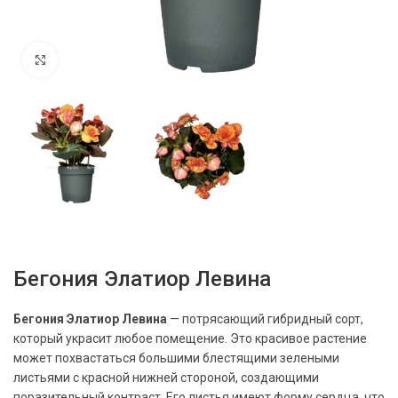
Нажмите, чтобы увеличить
Бегония Элатиор Левина
Бегония Элатиор Левина
— потрясающий гибридный сорт,
который украсит любое помещение. Это красивое растение
может похвастаться большими блестящими зелеными
листьями с красной нижней стороной, создающими
поразительный контраст. Его листья имеют форму сердца, что