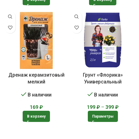
Дренаж керамзитовый
Грунт «Флорика»
мелкий
Универсальный
В наличии
В наличии
169
₽
199
₽
–
399
₽
В корзину
Параметры