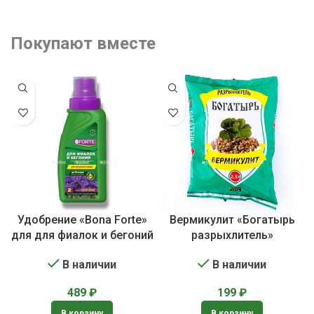
Покупают вместе
Удобрение «Bona Forte»
Вермикулит «Богатырь
для для фиалок и бегоний
разрыхлитель»
В наличии
В наличии
489
₽
199
₽
В корзину
В корзину