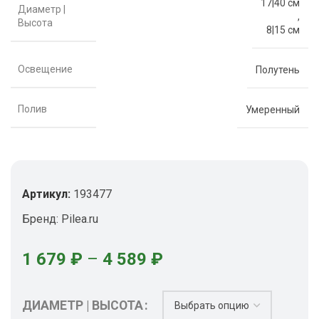
17|40 см
Диаметр |
,
Высота
8|15 см
Освещение
Полутень
Полив
Умеренный
Артикул:
193477
Бренд:
Pilea.ru
1 679
₽
–
4 589
₽
ДИАМЕТР | ВЫСОТА