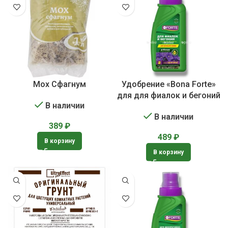
Мох Сфагнум
Удобрение «Bona Forte»
для для фиалок и бегоний
В наличии
В наличии
389
₽
489
₽
В корзину
В корзину