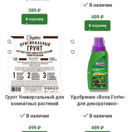
В наличии
389
₽
489
₽
В корзину
В корзину
Грунт Универсальный для
Удобрение «Bona Forte»
комнатных растений
для декоративно-
лиственных растений
В наличии
В наличии
499
₽
489
₽