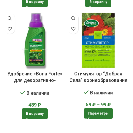
В корзину
В корзину
Удобрение «Bona Forte»
Стимулятор “Добрая
для декоративно-
Сила” корнеобразования
лиственных растений
В наличии
В наличии
59
₽
–
99
₽
489
₽
Параметры
В корзину