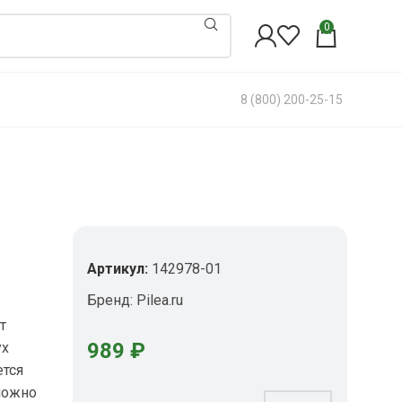
0
8 (800) 200-25-15
Артикул:
142978-01
Бренд:
Pilea.ru
т
989
₽
ух
ется
можно