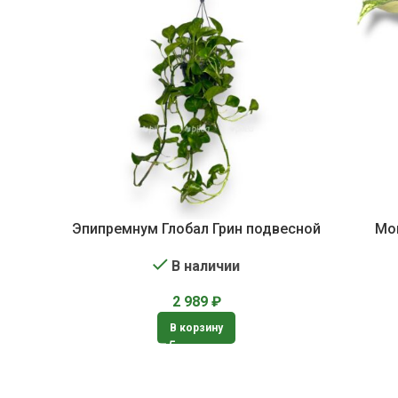
Эпипремнум Глобал Грин подвесной
Мо
В наличии
2 989
₽
В корзину