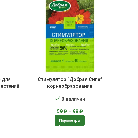
» для
Стимулятор “Добрая Сила”
растений
корнеобразования
В наличии
59
₽
–
99
₽
Параметры