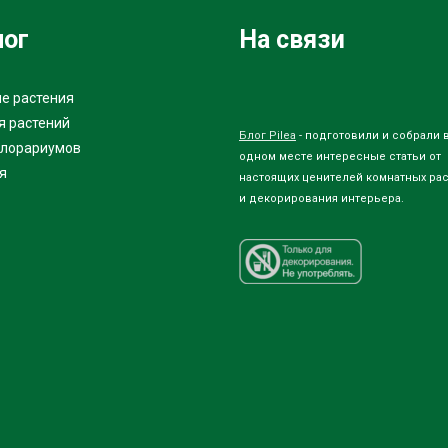
лог
На связи
е растения
я растений
Блог Pilea
- подготовили и собрали 
флорариумов
одном месте интересные статьи от
я
настоящих ценителей комнатных ра
и декорирования интерьера.