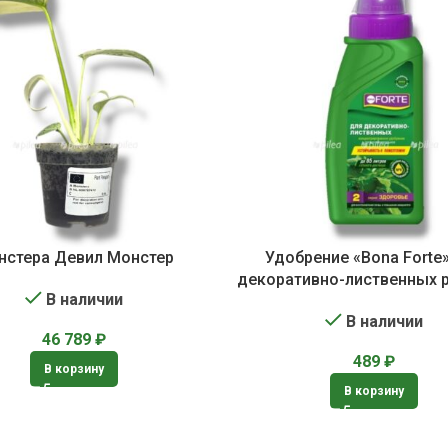
нстера Девил Монстер
Удобрение «Bona Forte
декоративно-лиственных 
В наличии
В наличии
46 789
₽
489
₽
В корзину
В корзину