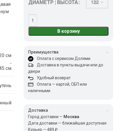
ДИАМЕТР | ВЫСОТА
давая
мнум
в
В корзину
Преимущества
20 см
Оплата с сервисом Долями
,
Доставка в пункты выдачи или до
45 см
двери
Удобный возврат
Оплата — картой, СБП или
утень
наличными
енный
Доставка
Город доставки —
Москва
Дата доставки — ближайшая доступная
Курьер — 489 ₽