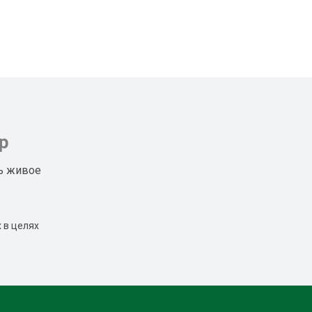
р
ь живое
 в целях